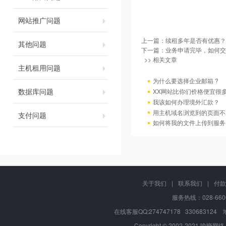
网站推广问题
上一篇：
续租多年是否有优惠？
其他问题
下一篇：
业务申请完毕，如何交
>> 相关文章
主机租用问题
为什么要选择企业邮箱 ?
数据库问题
XX网站比你们价格便宜很
我该如何办理境外汇款？
用主机域名浏览到的页面不
支付问题
如何将我的文件上传到服务
关于我们
|
联系我们
|
付款
服务热线：028-660
在线客服QQ:274747178 330683
Copyright © 2002-2021 喻晓网络,