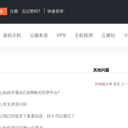
注册
忘记密码?
快捷登录:
虚拟主机
云服务器
VPS
主机租用
云建站
其他问题
共
33
篇文章 首页 上
题
如何开通自己的B模式代理平台?
]
题
常见术语介绍
]
题
我已经提交了备案信息，好久可以通过？
]
题
如何成功注册一个用户
]