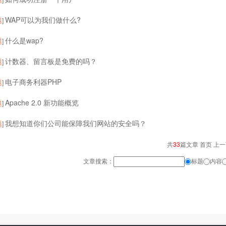
题
WAP可以为我们做什么?
]
题
什么是wap?
]
题
计数器、留言板是免费的吗？
]
题
电子商务利器PHP
]
题
Apache 2.0 新功能概览
]
题
我想知道你们公司能保障我们网站的安全吗？
]
共
33
篇文章 首页 上
文章搜索：
标题
内容