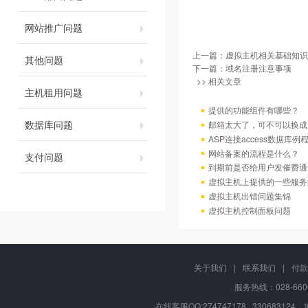
网站推广问题
上一篇：
虚拟主机相关基础知识
其他问题
下一篇：
域名注册注意事项
>> 相关文章
主机租用问题
提供的功能组件有哪些？
数据库问题
邮箱太大了，可不可以换成
ASP连接access数据库例
网站备案的流程是什么？
支付问题
到期前是否给用户发催费通
虚拟主机上提供的一些服务
虚拟主机出错问题集锦
虚拟主机控制面板问题
关于我们
|
联系我们
|
付款
服务热线：028-660
在线客服QQ:274747178 330683