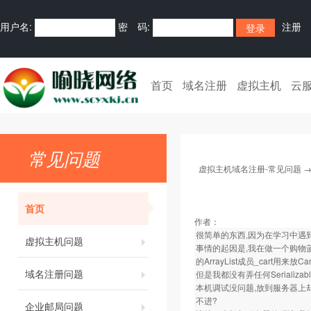
用户名:
密 码:
注册
首页
域名注册
虚拟主机
云
常见问题
虚拟主机域名注册-常见问题
首页
作者：
很简单的东西,因为在学习中遇到
虚拟主机问题
事情的起因是,我在做一个购物蓝时,
的ArrayList成员_cart用来放Ca
域名注册问题
但是我都没有弄任何Serializabl
本机调试没问题,放到服务器上却
不进?
企业邮局问题