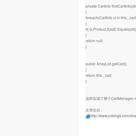
private CartInfo findCartInfo(str
{
foreach(CartInfo ci in this._cart
{
if( ci.Product.SysID.Equals(sid) 
}
return null;
}
public ArrayList getCart()
{
return this._cart;
}
这样实现了整个CartManager--C
文章出自：
http://www.cnblogs.com/sha