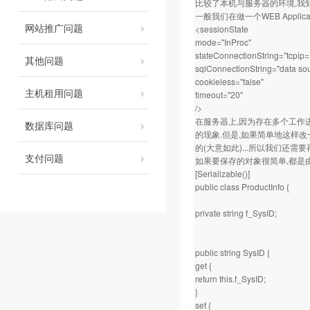
比较了本机与服务器的环境,我知道问
一般我们在做一个WEB Applicat
网站推广问题
<sessionState
mode="InProc"
stateConnectionString="tcpip
其他问题
sqlConnectionString="data so
cookieless="false"
主机租用问题
timeout="20"
/>
在服务器上,因为存在多个工作进程,
数据库问题
的现象.但是,如果简单地这样改一下
的(大意如此)...所以我们还需
支付问题
如果要保存的对象很简单,都是由
[Serializable()]
public class ProductInfo {
private string f_SysID;
public string SysID {
get {
return this.f_SysID;
}
set {