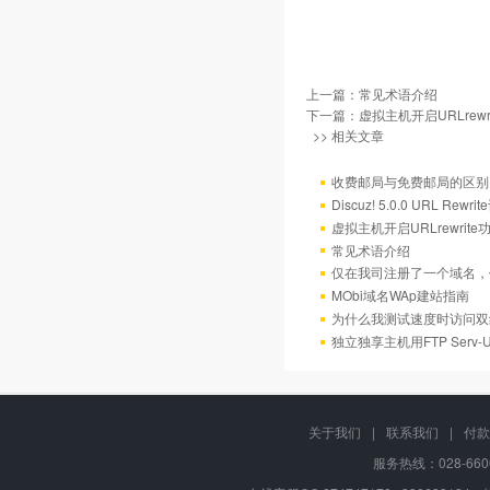
上一篇：
常见术语介绍
下一篇：
虚拟主机开启URLrew
>> 相关文章
收费邮局与免费邮局的区别
Discuz! 5.0.0 URL Rewr
虚拟主机开启URLrewrit
常见术语介绍
仅在我司注册了一个域名，
MObi域名WAp建站指南
为什么我测试速度时访问双
独立独享主机用FTP Serv
关于我们
|
联系我们
|
付款
服务热线：028-660