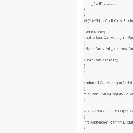
this.f_SysID =
value
;
}
}
对于本例中，CartInfo 与 P
[Serializable]
public class CartManager : ISe
{
private ArrayList _cart=new Arr
public CartManager()
{
}
protected CartManager(Serializ
{
this._cart=(ArrayList)info.Get
va
}
void ISerializable.GetObjectDa
{
info.Add
value
("_cart",this._cart
}