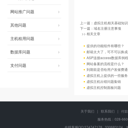
网站推广问题
上一篇：
虚拟主机相关基础知识
其他问题
下一篇：
域名注册注意事项
>> 相关文章
主机租用问题
提供的功能组件有哪些？
数据库问题
邮箱太大了，可不可以换成
ASP连接access数据库例
网站备案的流程是什么？
支付问题
到期前是否给用户发催费通
虚拟主机上提供的一些服务
虚拟主机出错问题集锦
虚拟主机控制面板问题
关于我们
|
联系我们
|
付款
服务热线：028-660
在线客服QQ:274747178 330683