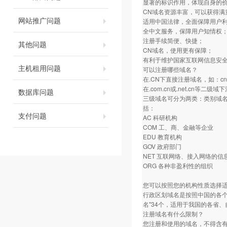
显著的标识作用，体现自身的
CN域名资源丰富，可以获得满
网站推广问题
适用中国法律，全面保障用户
全中文服务，保障用户知情权
注册手续简便、快捷；
其他问题
CN域名，使用更有保障；
有利于维护国家互联网信息安
主机租用问题
可以注册哪些域名？
在.CN下直接注册域名，如：c
在.com.cn或.net.cn等二级
数据库问题
三级域名可分为两类：类别域名和
括：
支付问题
AC 科研机构
COM 工、商、金融等企业
EDU 教育机构
GOV 政府部门
NET 互联网络、接入网络的信息中
ORG 各种非盈利性的组织
您可以按照您的机构性质选择
行政区划域名是按照中国的各个
名"34个，适用于我国的各省、自
注册域名有什么限制？
您注册和使用的域名，不得含