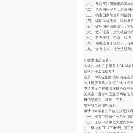
（一） 反对宪法所确定的基本
（二） 危害国家安全，泄露国
（三） 损害国家荣誉和利益的
（四） 煽动民族仇恨、民族歧
（五） 破坏国家宗教政策，宣
（六） 散布谣言，扰乱社会秩
（七） 散布淫秽、色情、赌博
（八） 侮辱或者诽谤他人，侵
（九） 含有法律、行政法规禁
到哪里注册域名？
具体的域名注册服务由CN域
如何注册.CN域名？
注册.CN域名遵循"先申请先注
与注册服务机构签订在线（或
申请者应当在域名注册协议中
关规定；遵守中国互联网络信
册信息真实、准确、完整。
填写域名注册申请表。
申请.gov域名的单位必须是
（一）盖有申请单位公章的域
（二）证明申请单位为政府机
在二级域名EDU下申请注册三