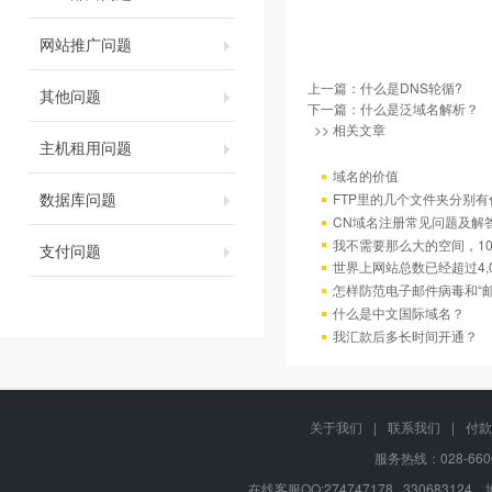
网站推广问题
上一篇：
什么是DNS轮循?
其他问题
下一篇：
什么是泛域名解析？
>> 相关文章
主机租用问题
域名的价值
数据库问题
FTP里的几个文件夹分别有
CN域名注册常见问题及解
我不需要那么大的空间，10
支付问题
世界上网站总数已经超过4,
怎样防范电子邮件病毒和“邮
什么是中文国际域名？
我汇款后多长时间开通？
关于我们
|
联系我们
|
付款
服务热线：028-660
在线客服QQ:274747178 330683