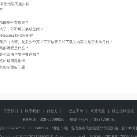
tp常见错误问题集锦
章
功能组件有哪些？
大了，可不可以换成空间？
接access数据库例程
租用（托管）是多少带宽？可否放音乐和下载的内容？是否支持月付？
案的流程是什么？
是否给用户发催费通知？
机出错问题集锦
机控制面板问题
关于我们
|
联系我们
|
付款方式
|
提交工单
|
常见问题
|
独立控制面板
服务热线：028-66006620 微信手机号：13881756736
QQ:274747178 330683124 地址：四川省成都市天府新区华阳滨河路二段189号
Copyright © 2002-2021 喻晓网络, All rights reserved. 备案号：
蜀ICP备17006064