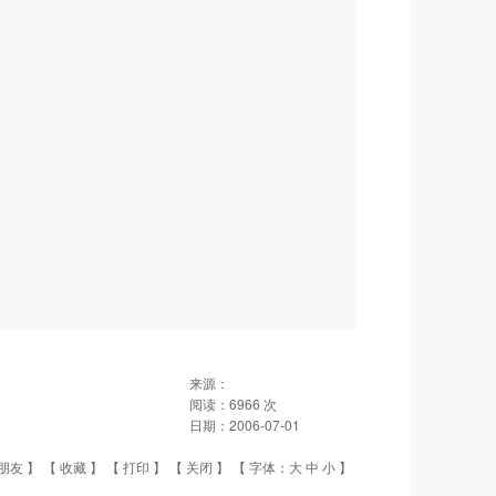
来源：
阅读：
6966
次
日期：
2006-07-01
朋友
】 【
收藏
】 【
打印
】 【
关闭
】 【 字体：
大
中
小
】